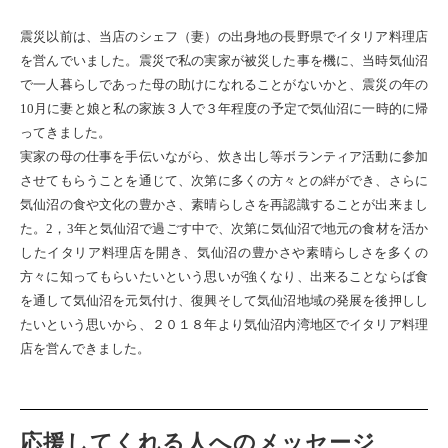
震災以前は、当店のシェフ（妻）の出身地の長野県でイタリア料理店
を営んでいました。震災で私の実家が被災した事を機に、当時気仙沼
で一人暮らしであった母の助けになれることがないかと、震災の年の
10月に妻と娘と私の家族３人で３年程度の予定で気仙沼に一時的に帰
ってきました。
実家の母の仕事を手伝いながら、炊き出し等ボランティア活動に参加
させてもらうことを通じて、次第に多くの方々との絆ができ、さらに
気仙沼の食や文化の豊かさ、素晴らしさを再認識することが出来まし
た。2，3年と気仙沼で過ごす中で、次第に気仙沼で地元の食材を活か
したイタリア料理店を開き、気仙沼の豊かさや素晴らしさを多くの
方々に知ってもらいたいという思いが強くなり、出来ることならば食
を通して気仙沼を元気付け、復興そして気仙沼地域の発展を後押しし
たいという思いから、２０１８年より気仙沼内湾地区でイタリア料理
店を営んできました。
応援してくれる人へのメッセージ