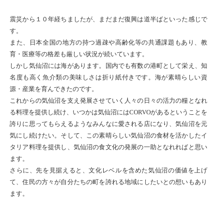
震災から１０年経ちましたが、まだまだ復興は道半ばといった感じで
す。
また、日本全国の地方の持つ過疎や高齢化等の共通課題もあり、教
育・医療等の格差も厳しい状況が続いています。
しかし気仙沼には海があります。国内でも有数の港町として栄え、知
名度も高く魚介類の美味しさは折り紙付きです。海が素晴らしい資
源・産業を育んできたのです。
これからの気仙沼を支え発展させていく人々の日々の活力の糧となれ
る料理を提供し続け、いつかは気仙沼にはCORVOがあるということを
誇りに思ってもらえるようなみんなに愛される店になり、気仙沼を元
気にし続けたい。そして、この素晴らしい気仙沼の食材を活かしたイ
タリア料理を提供し、気仙沼の食文化の発展の一助となれればと思い
ます。
さらに、先を見据えると、文化レベルを含めた気仙沼の価値を上げ
て、住民の方々が自分たちの町を誇れる地域にしたいとの想いもあり
ます。